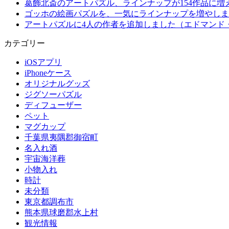
葛飾北斎のアートパズル、ラインナップが154作品に増
ゴッホの絵画パズルを、一気にラインナップを増やしま
アートパズルに4人の作者を追加しました（エドマンド
カテゴリー
iOSアプリ
iPhoneケース
オリジナルグッズ
ジグソーパズル
ディフューザー
ペット
マグカップ
千葉県夷隅郡御宿町
名入れ酒
宇宙海洋葬
小物入れ
時計
未分類
東京都調布市
熊本県球磨郡水上村
観光情報