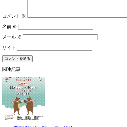
コメント
※
名前
※
メール
※
サイト
関連記事