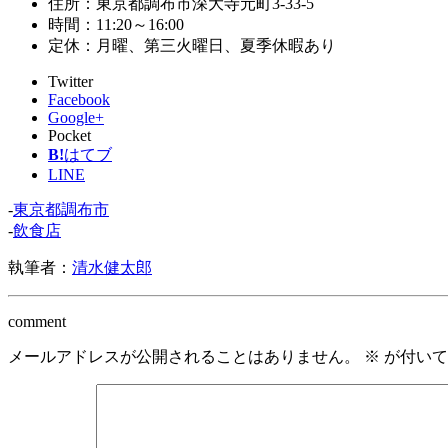
住所：東京都調布市深大寺元町3-33-5
時間：11:20～16:00
定休：月曜、第三火曜日、夏季休暇あり
Twitter
Facebook
Google+
Pocket
B!
はてブ
LINE
-
東京都調布市
-
飲食店
執筆者：
清水健太郎
comment
メールアドレスが公開されることはありません。
※
が付いて