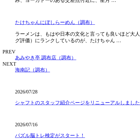
み、ヨーカドーのある交差点付近に、星月 …
たけちゃんにぼしらーめん（調布）
ラーメンは、もはや日本の文化と言っても良いほど大人
グ評価）にランクしているのが、たけちゃん …
PREV
あみやき亭 調布店（調布）
NEXT
海南記（調布）
2026/07/28
シャフトのスタッフ紹介ページをリニューアルしました
2026/07/16
パズル脳トレ検定がスタート！