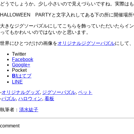
どうでしょうか。少し小さいので見えづらいですね。実際はも
HALLOWEEN PARTYと文字入れしてある下の所に開
大きなジグソーパズルにしてこちらを飾っていただいたらイン
ってもかわいいのではないかと思います。
世界にひとつだけの画像を
オリジナルジグソーパズル
にして、
Twitter
Facebook
Google+
Pocket
B!
はてブ
LINE
-
オリジナルグッズ
,
ジグソーパズル
,
ペット
-
パズル
,
ハロウィン
,
看板
執筆者：
清水紘子
comment