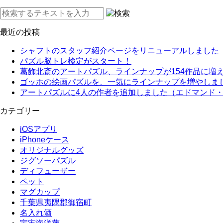
最近の投稿
シャフトのスタッフ紹介ページをリニューアルしました
パズル脳トレ検定がスタート！
葛飾北斎のアートパズル、ラインナップが154作品に増
ゴッホの絵画パズルを、一気にラインナップを増やしま
アートパズルに4人の作者を追加しました（エドマンド
カテゴリー
iOSアプリ
iPhoneケース
オリジナルグッズ
ジグソーパズル
ディフューザー
ペット
マグカップ
千葉県夷隅郡御宿町
名入れ酒