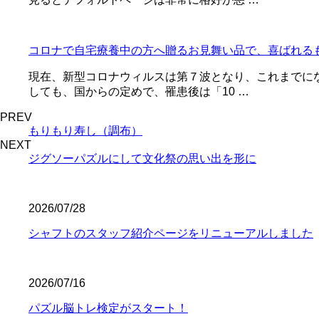
コロナで自宅療養中の方へ贈るお見舞い品で、喜ばれる
現在、新型コロナウィルスは第７波となり、これまでに
しても、国からの定めで、罹患後は「10 …
PREV
もりもり寿し（調布）
NEXT
ジグソーパズルにして文化祭の思い出を形に
2026/07/28
シャフトのスタッフ紹介ページをリニューアルしました
2026/07/16
パズル脳トレ検定がスタート！