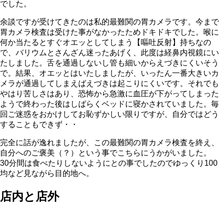
でした。
余談ですが受けてきたのは私的最難関の胃カメラです。今まで
胃カメラ検査は受けた事がなかったためドキドキでした。喉に
何か当たるとすぐオエッとしてしまう【嘔吐反射】持ちなの
で、バリウムとさんざん迷ったあげく、此度は経鼻内視鏡にい
たしました。舌を通過しないし管も細いからえづきにくいそう
で。結果、オエッとはいたしましたが、いったん一番大きいカ
メラが通過してしまえばえづきは起こりにくいです。それでも
やはり苦しさはあり、恐怖から急激に血圧が下がってしまった
ようで終わった後はしばらくベッドに寝かされていました。毎
回ご迷惑をおかけしてお恥ずかしい限りですが、自分ではどう
することもできず・・
完全に話が逸れましたが、この最難関の胃カメラ検査を終え、
自分へのご褒美（？）という事でこちらにうかがいました。
30分間は食べたりしないようにとの事でしたのでゆっくり100
均など見ながら目的地へ。
店内と店外