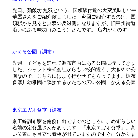
先日、麺飯坊 無双という、国領駅付近の大変美味しい中
華屋さんをご紹介致しました。今回ご紹介するのは、国
領駅から見ると無双の反対側になりますが、旧甲州街道
沿いにある味功（みこう）さんです。 店内がものす …
かえる公園（調布）
先週、子どもを連れて調布市内にある公園に行ってきま
した。シャフト株式会社からも比較的近く、大きめの公
園なので、こちらにはよく行かせてもらってます。調布
多摩川幼稚園に隣接するかたちの広い公園「かえる公園
…
東京エガオ食堂（調布）
京王線調布駅を南側に出てすぐのところに、めずらしい
名前の定食屋さんがあります。「東京エガオ食堂」。高
い位置にも目立つ看板が出ていますのですぐに分かりま