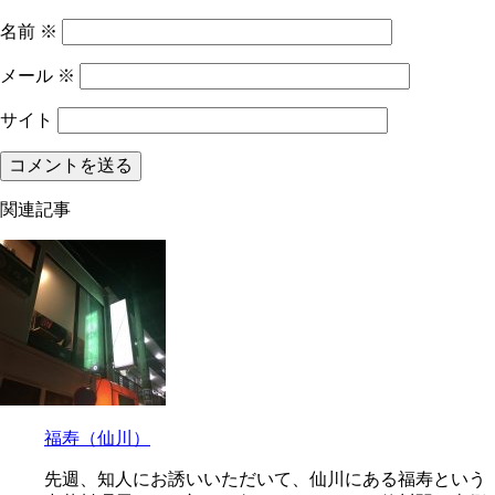
名前
※
メール
※
サイト
関連記事
福寿（仙川）
先週、知人にお誘いいただいて、仙川にある福寿という