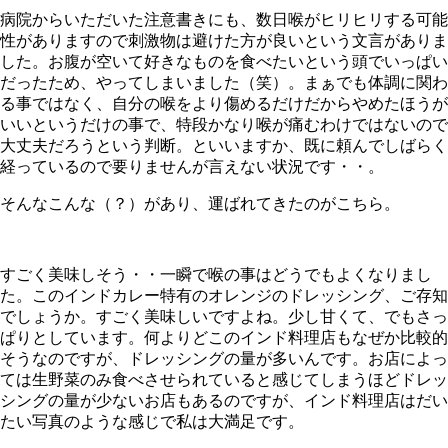
病院からいただいた注意書きにも、数日喉がヒリヒリする可能
性がありますので刺激物は避けた方が良いという文言がありま
した。お腹が空いて好きなものを食べたいという頭でいっぱい
だったため、やってしまいました（笑）。まぁでも体調に関わ
る事ではなく、自分の喉をより傷めるだけだからやめたほうが
いいというだけの事で、特段かなり喉が痛むわけではないので
大丈夫だろうという判断。といいますか、既に頼んでしばらく
経っているので要りませんが言えない状況です・・。
そんなこんな（？）があり、運ばれてきたのがこちら。
すごく美味しそう・・一瞬で喉の事はどうでもよくなりまし
た。このインドカレー特有のオレンジのドレッシング、ご存知
でしょうか。すごく美味しいですよね。少し甘くて、でもさっ
ぱりとしています。何よりどこのインド料理店もなぜか比較的
そうなのですが、ドレッシングの量が多いんです。お店によっ
ては生野菜のみ食べさせられていると感じてしまうほどドレッ
シングの量が少ないお店もあるのですが、インド料理店はだい
たい写真のような感じで私は大満足です。