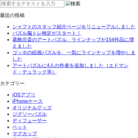
最近の投稿
シャフトのスタッフ紹介ページをリニューアルしました
パズル脳トレ検定がスタート！
葛飾北斎のアートパズル、ラインナップが154作品に増
えました
ゴッホの絵画パズルを、一気にラインナップを増やしま
した
アートパズルに4人の作者を追加しました（エドマン
ド・デュラック等）
カテゴリー
iOSアプリ
iPhoneケース
オリジナルグッズ
ジグソーパズル
ディフューザー
ペット
マグカップ