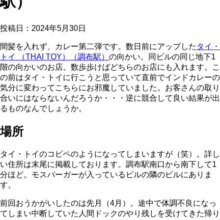
駅）
投稿日：
2024年5月30日
間髪を入れず、カレー第二弾です。数日前にアップした
タイ・
トイ （THAI TOY）（調布駅）
の向かい。同ビルの同じ地下1
階の向かいのお店。数歩歩けばどちらのお店にも入れます。こ
の前はタイ・トイに行こうと思っていて直前でインドカレーの
気分に変わってこちらにお邪魔していました。お客さんの取り
合いにはならないんだろうか・・・逆に競合して良い結果が出
るものなんでしょうか。
場所
タイ・トイのコピペのようになってしまいますが（笑）。詳し
い住所は末尾に掲載しております。調布駅南口から南下して1
分ほど。モスバーガーが入っているビルの隣のビルにありま
す。
前回おうかがいしたのは先月（4月）。途中で体調不良になっ
てしまい中断していた人間ドックのやり残しを受けてきた帰り