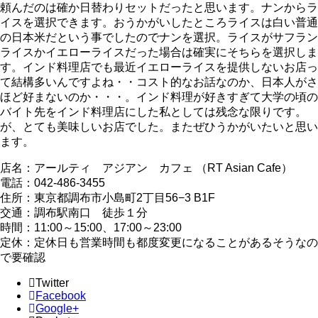
頼んだのは確か日替わりセットだったと思います。ナンからラ
イスを選択できます。おうかがいしたところライスは白い普通
の日本米だという事でしたのでナンを選択。ライスがサフラン
ライスかイエローライスだった場合は確実にそちらを選択しま
す。インド料理店でも最近イエローライスを提供しないお店っ
て結構多いんですよね・・コスト的なお話なのか、日本人がさ
ほど好まないのか・・・。インド料理が好きすぎて大学の頃の
バイト先をインド料理店にした私としては残念な限りです。
が、とても美味しいお店でした。またぜひうかがいたいと思い
ます。
店名：アールティ アジアン カフェ （RT Asian Cafe）
電話：042-486-3455
住所：東京都調布市小島町2丁目56−3 B1F
交通：調布駅南口 徒歩１分
時間：11:00～15:00、17:00～23:00
定休：定休日も営業時間も都度変更になることがあるそうなの
で要確認
Twitter
Facebook
Google+