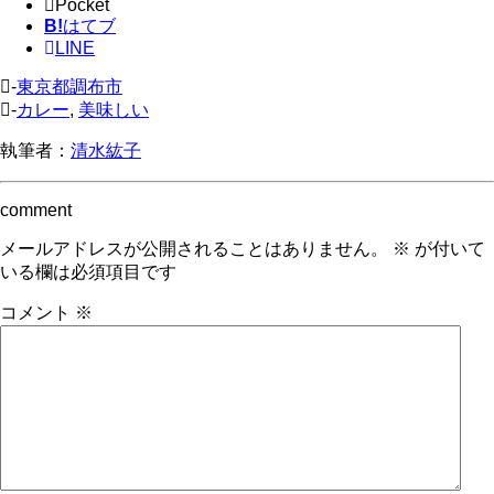
Pocket
B!
はてブ
LINE
-
東京都調布市
-
カレー
,
美味しい
執筆者：
清水紘子
comment
メールアドレスが公開されることはありません。
※
が付いて
いる欄は必須項目です
コメント
※