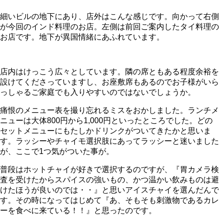
細いビルの地下にあり、店外はこんな感じです。向かって右側
が今回のインド料理のお店。左側は前回ご案内したタイ料理の
お店です。地下が異国情緒にあふれています。
店内はけっこう広々としています。隣の席ともある程度余裕を
設けてくださっていますし、お座敷席もあるのでお子様がいら
っしゃるご家庭でも入りやすいのではないでしょうか。
痛恨のメニュー表を撮り忘れるミスをおかしました。ランチメ
ニューは大体800円から1,000円といったところでした。どの
セットメニューにもたしかドリンクがついてきたかと思いま
す。ラッシーやチャイモ選択肢にあってラッシーと迷いました
が、ここで1つ気がついた事が。
普段はホットチャイが好きで選択するのですが、『胃カメラ検
査を受けたからスパイスの強いもの、かつ温かい飲みものは避
けたほうが良いのでは・・』と思いアイスチャイを選んだんで
す。その時になってはじめて『あ、そもそも刺激物であるカレ
ーを食べに来ている！！』と思ったのです。