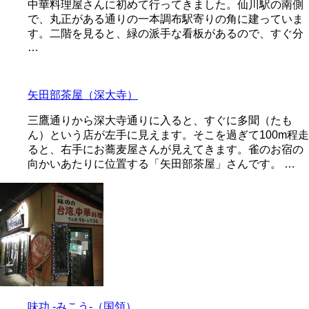
中華料理屋さんに初めて行ってきました。仙川駅の南側
で、丸正がある通りの一本調布駅寄りの角に建っていま
す。二階を見ると、緑の派手な看板があるので、すぐ分
…
矢田部茶屋（深大寺）
三鷹通りから深大寺通りに入ると、すぐに多聞（たも
ん）という店が左手に見えます。そこを過ぎて100m程走
ると、右手にお蕎麦屋さんが見えてきます。雀のお宿の
向かいあたりに位置する「矢田部茶屋」さんです。 …
味功 -みこう-（国領）