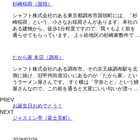
杉崎稲荷（国領）
シャフト株式会社のある東京都調布市国領町には、「杉
崎稲荷」という、小さなお稲荷さんがあります。本社の
ある建物から、徒歩1分程度ですので、我々もよく前を
通らせてもらっています。 上ヶ給地区の杉崎家数件で …
たから家 本店（調布）
シャフト株式会社のある調布市。その京王線調布駅を北
側に抜け、旧甲州街道沿いにあるのが「たから家」とい
うラーメン屋さんです。 すぐ横は「宇奈とと」という鰻
屋さんなので、この前を通ると大変にいい匂いが漂っ …
PREV
お誕生日おめでとう！
NEXT
ジャスミン亭（富士見町）
2026/07/28