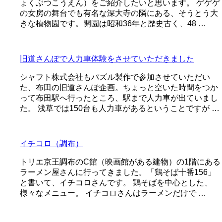
ょくぶつこうえん）をご紹介したいと思います。 ゲゲゲ
の女房の舞台でも有名な深大寺の隣にある、そうとう大
きな植物園です。開園は昭和36年と歴史古く、48 …
旧道さんぽで人力車体験をさせていただきました
シャフト株式会社もパズル製作で参加させていただい
た、布田の旧道さんぽ企画。ちょっと空いた時間をつか
って布田駅へ行ったところ、駅まで人力車が出ていまし
た。 浅草では150台も人力車があるということですが …
イチコロ（調布）
トリエ京王調布のC館（映画館がある建物）の1階にある
ラーメン屋さんに行ってきました。「鶏そば十番156」
と書いて、イチコロさんです。 鶏そばを中心とした、
様々なメニュー。 イチコロさんはラーメンだけで …