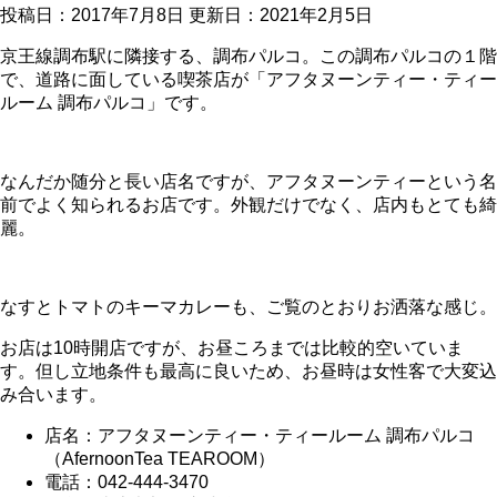
投稿日：2017年7月8日 更新日：
2021年2月5日
京王線調布駅に隣接する、調布パルコ。この調布パルコの１階
で、道路に面している喫茶店が「アフタヌーンティー・ティー
ルーム 調布パルコ」です。
なんだか随分と長い店名ですが、アフタヌーンティーという名
前でよく知られるお店です。外観だけでなく、店内もとても綺
麗。
なすとトマトのキーマカレーも、ご覧のとおりお洒落な感じ。
お店は10時開店ですが、お昼ころまでは比較的空いていま
す。但し立地条件も最高に良いため、お昼時は女性客で大変込
み合います。
店名：アフタヌーンティー・ティールーム 調布パルコ
（AfernoonTea TEAROOM）
電話：042-444-3470