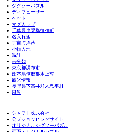
ジグソーパズル
ディフューザー
ペット
マグカップ
千葉県夷隅郡御宿町
名入れ酒
宇宙海洋葬
小物入れ
時計
未分類
東京都調布市
熊本県球磨郡水上村
観光情報
長野県下高井郡木島平村
風景
シャフト株式会社
公式ショッピングサイト
オリジナルジグソーパズル
両面オリジナルパズル