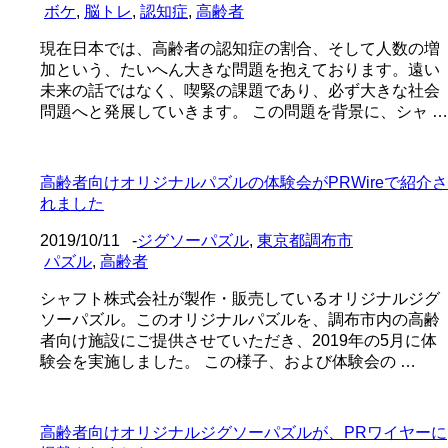
ボケ
,
脳トレ
,
認知症
,
高齢者
現在日本では、高齢者の認知症の割合、そして人数の増
加という、たいへん大きな問題を抱えております。遠い
未来の話ではなく、喫緊の課題であり、必ず大きな社会
問題へと発展していきます。 この問題を背景に、シャ …
高齢者向けオリジナルパズルの体験会がPRWireで紹介さ
れました
2019/10/11
-
ジグソーパズル
,
東京都調布市
パズル
,
高齢者
シャフト株式会社が製作・販売しているオリジナルジグ
ソーパズル。このオリジナルパズルを、調布市内の高齢
者向け施設にご提供させていただき、2019年の5月に体
験会を実施しました。 この様子、および体験会の …
高齢者向けオリジナルジグソーパズルが、PRワイヤーに