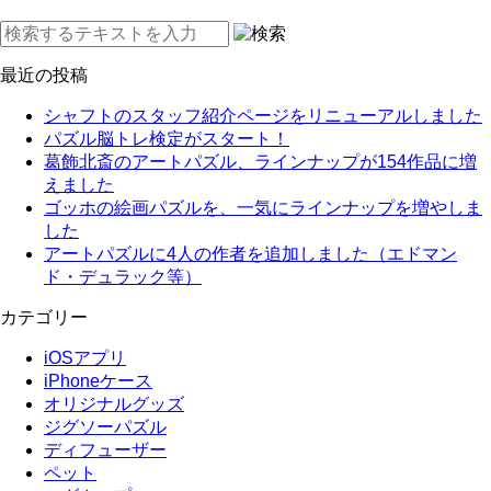
最近の投稿
シャフトのスタッフ紹介ページをリニューアルしました
パズル脳トレ検定がスタート！
葛飾北斎のアートパズル、ラインナップが154作品に増
えました
ゴッホの絵画パズルを、一気にラインナップを増やしま
した
アートパズルに4人の作者を追加しました（エドマン
ド・デュラック等）
カテゴリー
iOSアプリ
iPhoneケース
オリジナルグッズ
ジグソーパズル
ディフューザー
ペット