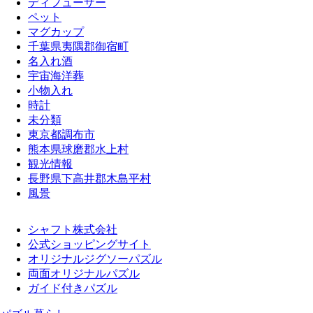
ディフューザー
ペット
マグカップ
千葉県夷隅郡御宿町
名入れ酒
宇宙海洋葬
小物入れ
時計
未分類
東京都調布市
熊本県球磨郡水上村
観光情報
長野県下高井郡木島平村
風景
シャフト株式会社
公式ショッピングサイト
オリジナルジグソーパズル
両面オリジナルパズル
ガイド付きパズル