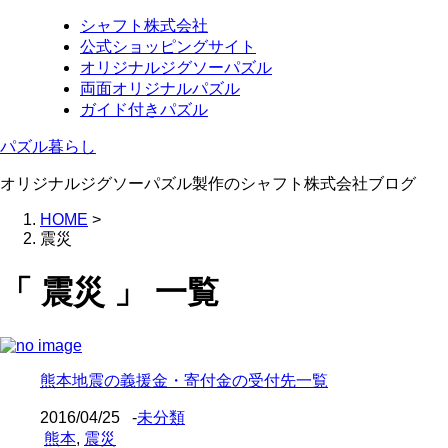
シャフト株式会社
公式ショッピングサイト
オリジナルジグソーパズル
両面オリジナルパズル
ガイド付きパズル
パズル暮らし
オリジナルジグソーパズル製作のシャフト株式会社ブログ
HOME
>
震災
「 震災 」 一覧
熊本地震の義援金・寄付金の受付先一覧
2016/04/25
-
未分類
熊本
,
震災