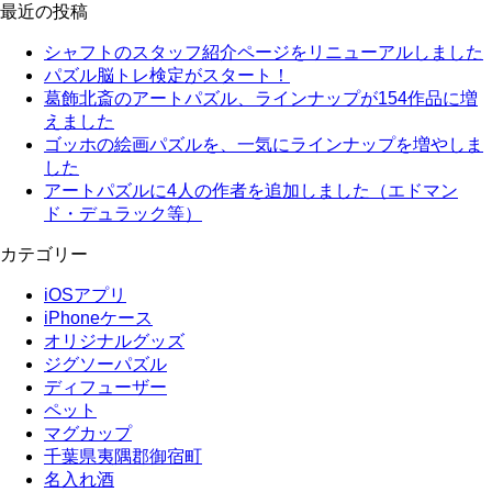
最近の投稿
シャフトのスタッフ紹介ページをリニューアルしました
パズル脳トレ検定がスタート！
葛飾北斎のアートパズル、ラインナップが154作品に増
えました
ゴッホの絵画パズルを、一気にラインナップを増やしま
した
アートパズルに4人の作者を追加しました（エドマン
ド・デュラック等）
カテゴリー
iOSアプリ
iPhoneケース
オリジナルグッズ
ジグソーパズル
ディフューザー
ペット
マグカップ
千葉県夷隅郡御宿町
名入れ酒