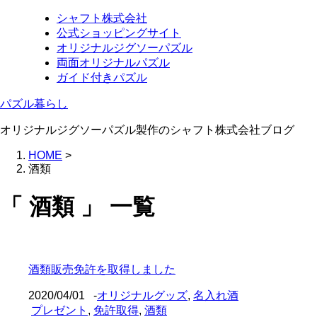
シャフト株式会社
公式ショッピングサイト
オリジナルジグソーパズル
両面オリジナルパズル
ガイド付きパズル
パズル暮らし
オリジナルジグソーパズル製作のシャフト株式会社ブログ
HOME
>
酒類
「 酒類 」 一覧
酒類販売免許を取得しました
2020/04/01
-
オリジナルグッズ
,
名入れ酒
プレゼント
,
免許取得
,
酒類