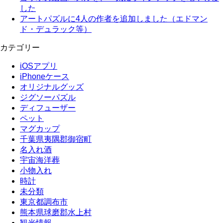
した
アートパズルに4人の作者を追加しました（エドマン
ド・デュラック等）
カテゴリー
iOSアプリ
iPhoneケース
オリジナルグッズ
ジグソーパズル
ディフューザー
ペット
マグカップ
千葉県夷隅郡御宿町
名入れ酒
宇宙海洋葬
小物入れ
時計
未分類
東京都調布市
熊本県球磨郡水上村
観光情報