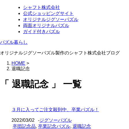
シャフト株式会社
公式ショッピングサイト
オリジナルジグソーパズル
両面オリジナルパズル
ガイド付きパズル
パズル暮らし
オリジナルジグソーパズル製作のシャフト株式会社ブログ
HOME
>
退職記念
「 退職記念 」 一覧
３月に入ってご注文殺到中、卒業パズル！
2022/03/02
-
ジグソーパズル
卒団記念品
,
卒業記念パズル
,
退職記念