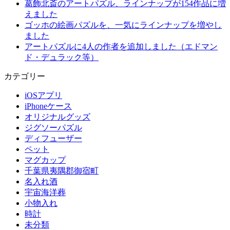
葛飾北斎のアートパズル、ラインナップが154作品に増
えました
ゴッホの絵画パズルを、一気にラインナップを増やし
ました
アートパズルに4人の作者を追加しました（エドマン
ド・デュラック等）
カテゴリー
iOSアプリ
iPhoneケース
オリジナルグッズ
ジグソーパズル
ディフューザー
ペット
マグカップ
千葉県夷隅郡御宿町
名入れ酒
宇宙海洋葬
小物入れ
時計
未分類