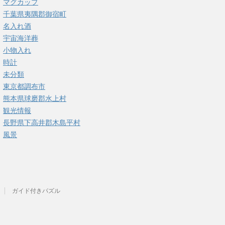
マグカップ
千葉県夷隅郡御宿町
名入れ酒
宇宙海洋葬
小物入れ
時計
未分類
東京都調布市
熊本県球磨郡水上村
観光情報
長野県下高井郡木島平村
風景
ガイド付きパズル