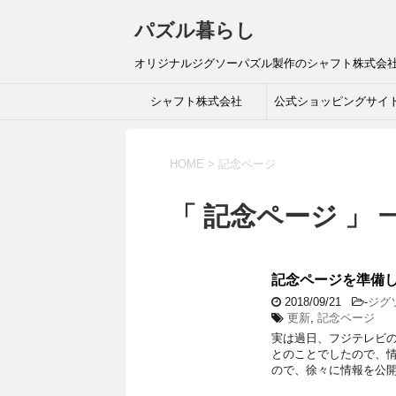
パズル暮らし
オリジナルジグソーパズル製作のシャフト株式会
シャフト株式会社
公式ショッピングサイ
HOME
>
記念ページ
「 記念ページ 」 
記念ページを準備
2018/09/21
-
ジグ
更新
,
記念ページ
実は過日、フジテレビ
とのことでしたので、
ので、徐々に情報を公開