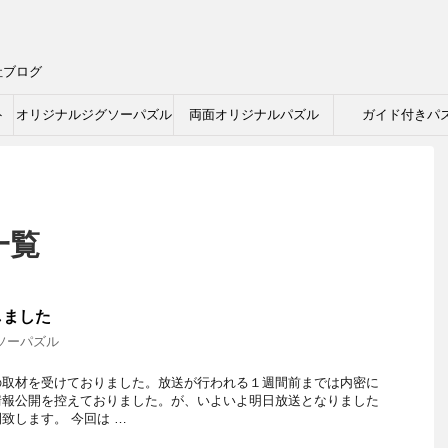
社ブログ
ト
オリジナルジグソーパズル
両面オリジナルパズル
ガイド付きパ
一覧
しました
ソーパズル
の取材を受けておりました。放送が行われる１週間前までは内密に
情報公開を控えておりました。が、いよいよ明日放送となりました
致します。 今回は …