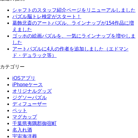
シャフトのスタッフ紹介ページをリニューアルしました
パズル脳トレ検定がスタート！
葛飾北斎のアートパズル、ラインナップが154作品に増
えました
ゴッホの絵画パズルを、一気にラインナップを増やしま
した
アートパズルに4人の作者を追加しました（エドマン
ド・デュラック等）
カテゴリー
iOSアプリ
iPhoneケース
オリジナルグッズ
ジグソーパズル
ディフューザー
ペット
マグカップ
千葉県夷隅郡御宿町
名入れ酒
宇宙海洋葬