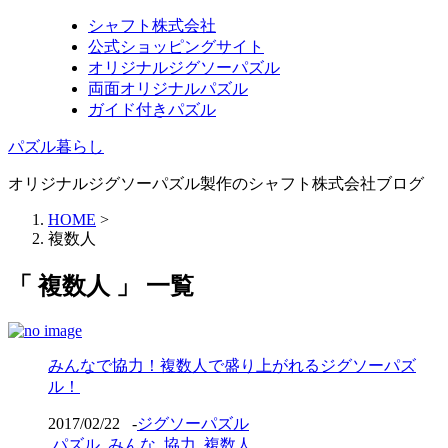
シャフト株式会社
公式ショッピングサイト
オリジナルジグソーパズル
両面オリジナルパズル
ガイド付きパズル
パズル暮らし
オリジナルジグソーパズル製作のシャフト株式会社ブログ
HOME
>
複数人
「 複数人 」 一覧
みんなで協力！複数人で盛り上がれるジグソーパズ
ル！
2017/02/22
-
ジグソーパズル
パズル
,
みんな
,
協力
,
複数人