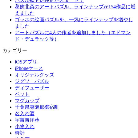
パズル脳トレ検定がスタート！
葛飾北斎のアートパズル、ラインナップが154作品に増
えました
ゴッホの絵画パズルを、一気にラインナップを増やし
ました
アートパズルに4人の作者を追加しました（エドマン
ド・デュラック等）
カテゴリー
iOSアプリ
iPhoneケース
オリジナルグッズ
ジグソーパズル
ディフューザー
ペット
マグカップ
千葉県夷隅郡御宿町
名入れ酒
宇宙海洋葬
小物入れ
時計