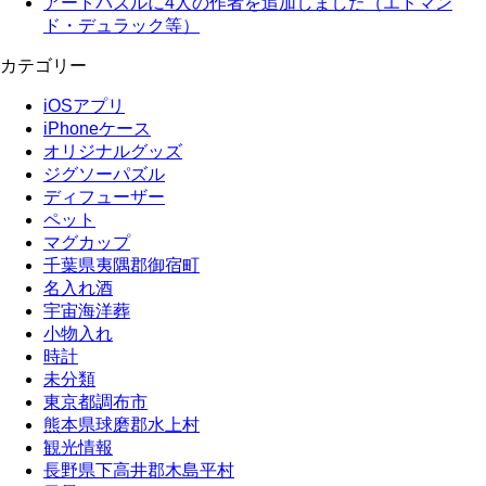
アートパズルに4人の作者を追加しました（エドマン
ド・デュラック等）
カテゴリー
iOSアプリ
iPhoneケース
オリジナルグッズ
ジグソーパズル
ディフューザー
ペット
マグカップ
千葉県夷隅郡御宿町
名入れ酒
宇宙海洋葬
小物入れ
時計
未分類
東京都調布市
熊本県球磨郡水上村
観光情報
長野県下高井郡木島平村