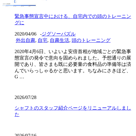
緊急事態宣言中における、自宅内での頭のトレーニン
グに
2020/04/06
-
ジグソーパズル
外出自粛
,
自宅
,
自粛生活
,
頭のトレーニング
2020年4月6日、いよいよ安倍首相が地域ごとの緊急事
態宣言の発令で意向を固められました。予想通りの展
開であり、皆さまも既に必要量の食料品の準備等は済
んでいらっしゃるかと思います。ちなみにさきほど、
G …
2026/07/28
シャフトのスタッフ紹介ページをリニューアルしまし
た
2026/07/16