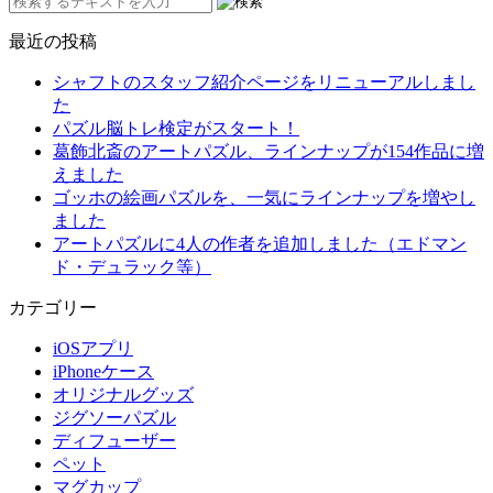
最近の投稿
シャフトのスタッフ紹介ページをリニューアルしまし
た
パズル脳トレ検定がスタート！
葛飾北斎のアートパズル、ラインナップが154作品に増
えました
ゴッホの絵画パズルを、一気にラインナップを増やし
ました
アートパズルに4人の作者を追加しました（エドマン
ド・デュラック等）
カテゴリー
iOSアプリ
iPhoneケース
オリジナルグッズ
ジグソーパズル
ディフューザー
ペット
マグカップ