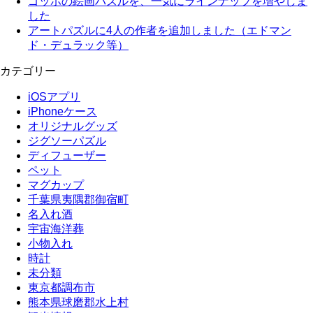
ゴッホの絵画パズルを、一気にラインナップを増やしま
した
アートパズルに4人の作者を追加しました（エドマン
ド・デュラック等）
カテゴリー
iOSアプリ
iPhoneケース
オリジナルグッズ
ジグソーパズル
ディフューザー
ペット
マグカップ
千葉県夷隅郡御宿町
名入れ酒
宇宙海洋葬
小物入れ
時計
未分類
東京都調布市
熊本県球磨郡水上村