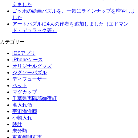
えました
ゴッホの絵画パズルを、一気にラインナップを増やしま
した
アートパズルに4人の作者を追加しました（エドマン
ド・デュラック等）
カテゴリー
iOSアプリ
iPhoneケース
オリジナルグッズ
ジグソーパズル
ディフューザー
ペット
マグカップ
千葉県夷隅郡御宿町
名入れ酒
宇宙海洋葬
小物入れ
時計
未分類
東京都調布市