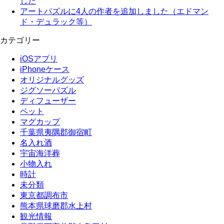
した
アートパズルに4人の作者を追加しました（エドマン
ド・デュラック等）
カテゴリー
iOSアプリ
iPhoneケース
オリジナルグッズ
ジグソーパズル
ディフューザー
ペット
マグカップ
千葉県夷隅郡御宿町
名入れ酒
宇宙海洋葬
小物入れ
時計
未分類
東京都調布市
熊本県球磨郡水上村
観光情報