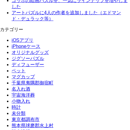
ゴッホの絵画パズルを、一気にラインナップを増やしま
した
アートパズルに4人の作者を追加しました（エドマン
ド・デュラック等）
カテゴリー
iOSアプリ
iPhoneケース
オリジナルグッズ
ジグソーパズル
ディフューザー
ペット
マグカップ
千葉県夷隅郡御宿町
名入れ酒
宇宙海洋葬
小物入れ
時計
未分類
東京都調布市
熊本県球磨郡水上村