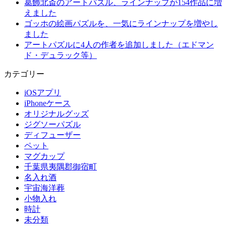
葛飾北斎のアートパズル、ラインナップが154作品に増
えました
ゴッホの絵画パズルを、一気にラインナップを増やし
ました
アートパズルに4人の作者を追加しました（エドマン
ド・デュラック等）
カテゴリー
iOSアプリ
iPhoneケース
オリジナルグッズ
ジグソーパズル
ディフューザー
ペット
マグカップ
千葉県夷隅郡御宿町
名入れ酒
宇宙海洋葬
小物入れ
時計
未分類