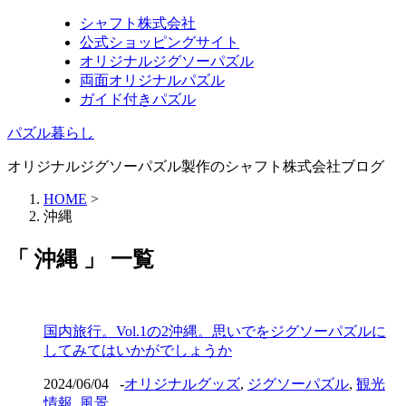
シャフト株式会社
公式ショッピングサイト
オリジナルジグソーパズル
両面オリジナルパズル
ガイド付きパズル
パズル暮らし
オリジナルジグソーパズル製作のシャフト株式会社ブログ
HOME
>
沖縄
「 沖縄 」 一覧
国内旅行。Vol.1の2沖縄。思いでをジグソーパズルに
してみてはいかがでしょうか
2024/06/04
-
オリジナルグッズ
,
ジグソーパズル
,
観光
情報
,
風景