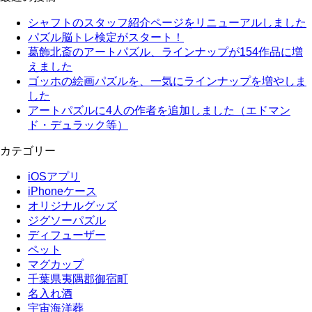
シャフトのスタッフ紹介ページをリニューアルしました
パズル脳トレ検定がスタート！
葛飾北斎のアートパズル、ラインナップが154作品に増
えました
ゴッホの絵画パズルを、一気にラインナップを増やしま
した
アートパズルに4人の作者を追加しました（エドマン
ド・デュラック等）
カテゴリー
iOSアプリ
iPhoneケース
オリジナルグッズ
ジグソーパズル
ディフューザー
ペット
マグカップ
千葉県夷隅郡御宿町
名入れ酒
宇宙海洋葬