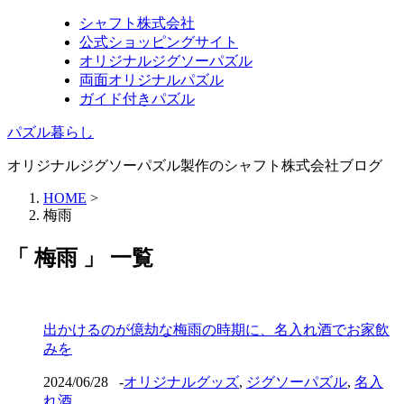
シャフト株式会社
公式ショッピングサイト
オリジナルジグソーパズル
両面オリジナルパズル
ガイド付きパズル
パズル暮らし
オリジナルジグソーパズル製作のシャフト株式会社ブログ
HOME
>
梅雨
「 梅雨 」 一覧
出かけるのが億劫な梅雨の時期に、名入れ酒でお家飲
みを
2024/06/28
-
オリジナルグッズ
,
ジグソーパズル
,
名入
れ酒