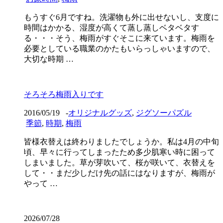
もうすぐ6月ですね。洗濯物も外に出せないし、支度に
時間はかかる、湿度が高くて蒸し蒸しベタベタす
る・・・そう、梅雨がすぐそこに来ています。梅雨を
必要としている職業のかたもいらっしゃいますので、
大切な時期 …
そろそろ梅雨入りです
2016/05/19
-
オリジナルグッズ
,
ジグソーパズル
季節
,
時期
,
梅雨
皆様衣替えは終わりましたでしょうか。私は4月の中旬
頃、早々に行ってしまったため多少肌寒い時に困って
しまいました。草が芽吹いて、桜が咲いて、衣替えを
して・・まだ少しだけ先の話にはなりますが、梅雨が
やって …
2026/07/28