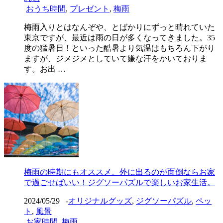
おうち時間
,
プレゼント
,
梅雨
梅雨入りとはなんぞや、とばかりにずっと晴れていた
東京ですが、最近は雨の日が多くなってきました。35
度の猛暑日！といった酷暑より気温はもちろん下がり
ますが、ジメジメとしていて嫌な汗をかいておりま
す。お出 …
梅雨の時期にもオススメ。外に出るのが面倒ならお家
で過ごせばいい！ジグソーパズルで楽しいお家生活。
2024/05/29
-
オリジナルグッズ
,
ジグソーパズル
,
ペッ
ト
,
風景
お家時間
,
梅雨