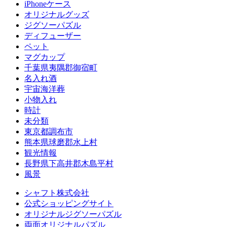
iPhoneケース
オリジナルグッズ
ジグソーパズル
ディフューザー
ペット
マグカップ
千葉県夷隅郡御宿町
名入れ酒
宇宙海洋葬
小物入れ
時計
未分類
東京都調布市
熊本県球磨郡水上村
観光情報
長野県下高井郡木島平村
風景
シャフト株式会社
公式ショッピングサイト
オリジナルジグソーパズル
両面オリジナルパズル