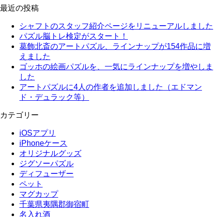
最近の投稿
シャフトのスタッフ紹介ページをリニューアルしました
パズル脳トレ検定がスタート！
葛飾北斎のアートパズル、ラインナップが154作品に増
えました
ゴッホの絵画パズルを、一気にラインナップを増やしま
した
アートパズルに4人の作者を追加しました（エドマン
ド・デュラック等）
カテゴリー
iOSアプリ
iPhoneケース
オリジナルグッズ
ジグソーパズル
ディフューザー
ペット
マグカップ
千葉県夷隅郡御宿町
名入れ酒