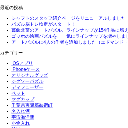
最近の投稿
シャフトのスタッフ紹介ページをリニューアルしました
パズル脳トレ検定がスタート！
葛飾北斎のアートパズル、ラインナップが154作品に増
ゴッホの絵画パズルを、一気にラインナップを増やしま
アートパズルに4人の作者を追加しました（エドマンド
カテゴリー
iOSアプリ
iPhoneケース
オリジナルグッズ
ジグソーパズル
ディフューザー
ペット
マグカップ
千葉県夷隅郡御宿町
名入れ酒
宇宙海洋葬
小物入れ