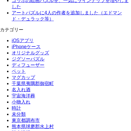
ゴッホの絵画パズルを、一気にラインナップを増やしま
した
アートパズルに4人の作者を追加しました（エドマン
ド・デュラック等）
カテゴリー
iOSアプリ
iPhoneケース
オリジナルグッズ
ジグソーパズル
ディフューザー
ペット
マグカップ
千葉県夷隅郡御宿町
名入れ酒
宇宙海洋葬
小物入れ
時計
未分類
東京都調布市
熊本県球磨郡水上村