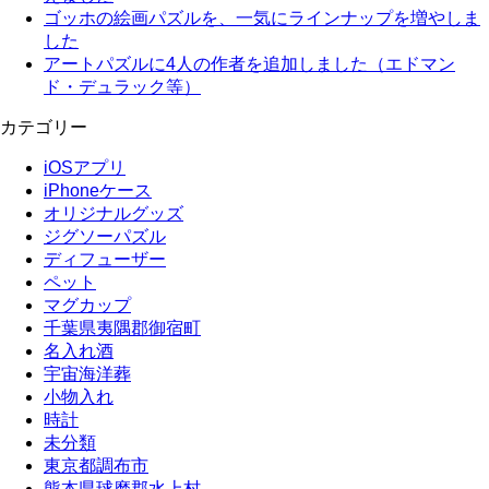
ゴッホの絵画パズルを、一気にラインナップを増やしま
した
アートパズルに4人の作者を追加しました（エドマン
ド・デュラック等）
カテゴリー
iOSアプリ
iPhoneケース
オリジナルグッズ
ジグソーパズル
ディフューザー
ペット
マグカップ
千葉県夷隅郡御宿町
名入れ酒
宇宙海洋葬
小物入れ
時計
未分類
東京都調布市
熊本県球磨郡水上村