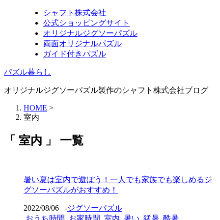
シャフト株式会社
公式ショッピングサイト
オリジナルジグソーパズル
両面オリジナルパズル
ガイド付きパズル
パズル暮らし
オリジナルジグソーパズル製作のシャフト株式会社ブログ
HOME
>
室内
「 室内 」 一覧
暑い夏は室内で遊ぼう！一人でも家族でも楽しめるジ
グソーパズルがおすすめ！
2022/08/06
-
ジグソーパズル
おうち時間
,
お家時間
,
室内
,
暑い
,
猛暑
,
酷暑