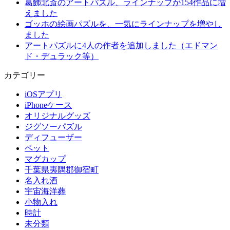
葛飾北斎のアートパズル、ラインナップが154作品に増
えました
ゴッホの絵画パズルを、一気にラインナップを増やし
ました
アートパズルに4人の作者を追加しました（エドマン
ド・デュラック等）
カテゴリー
iOSアプリ
iPhoneケース
オリジナルグッズ
ジグソーパズル
ディフューザー
ペット
マグカップ
千葉県夷隅郡御宿町
名入れ酒
宇宙海洋葬
小物入れ
時計
未分類