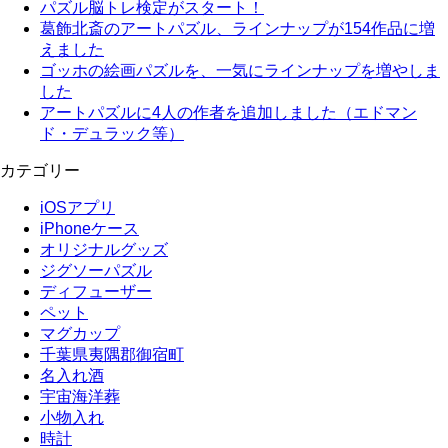
パズル脳トレ検定がスタート！
葛飾北斎のアートパズル、ラインナップが154作品に増
えました
ゴッホの絵画パズルを、一気にラインナップを増やしま
した
アートパズルに4人の作者を追加しました（エドマン
ド・デュラック等）
カテゴリー
iOSアプリ
iPhoneケース
オリジナルグッズ
ジグソーパズル
ディフューザー
ペット
マグカップ
千葉県夷隅郡御宿町
名入れ酒
宇宙海洋葬
小物入れ
時計