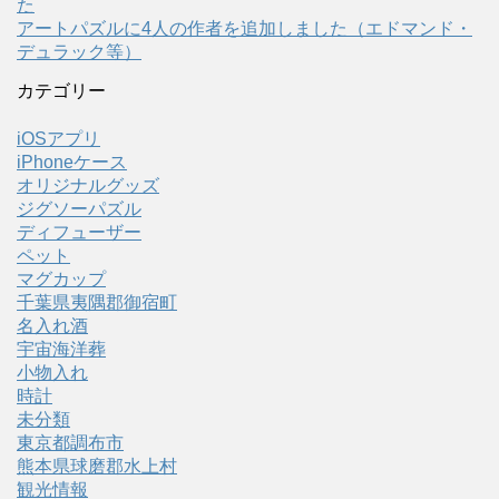
た
アートパズルに4人の作者を追加しました（エドマンド・
デュラック等）
カテゴリー
iOSアプリ
iPhoneケース
オリジナルグッズ
ジグソーパズル
ディフューザー
ペット
マグカップ
千葉県夷隅郡御宿町
名入れ酒
宇宙海洋葬
小物入れ
時計
未分類
東京都調布市
熊本県球磨郡水上村
観光情報