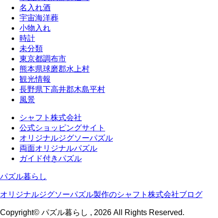
名入れ酒
宇宙海洋葬
小物入れ
時計
未分類
東京都調布市
熊本県球磨郡水上村
観光情報
長野県下高井郡木島平村
風景
シャフト株式会社
公式ショッピングサイト
オリジナルジグソーパズル
両面オリジナルパズル
ガイド付きパズル
パズル暮らし
オリジナルジグソーパズル製作のシャフト株式会社ブログ
Copyright© パズル暮らし , 2026 All Rights Reserved.