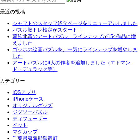
最近の投稿
シャフトのスタッフ紹介ページをリニューアルしました
パズル脳トレ検定がスタート！
葛飾北斎のアートパズル、ラインナップが154作品に増
えました
ゴッホの絵画パズルを、一気にラインナップを増やしま
した
アートパズルに4人の作者を追加しました（エドマン
ド・デュラック等）
カテゴリー
iOSアプリ
iPhoneケース
オリジナルグッズ
ジグソーパズル
ディフューザー
ペット
マグカップ
千葉県夷隅郡御宿町