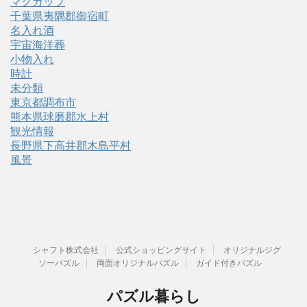
マグカップ
千葉県夷隅郡御宿町
名入れ酒
宇宙海洋葬
小物入れ
時計
未分類
東京都調布市
熊本県球磨郡水上村
観光情報
長野県下高井郡木島平村
風景
シャフト株式会社
公式ショッピングサイト
オリジナルジグ
ソーパズル
両面オリジナルパズル
ガイド付きパズル
パズル暮らし