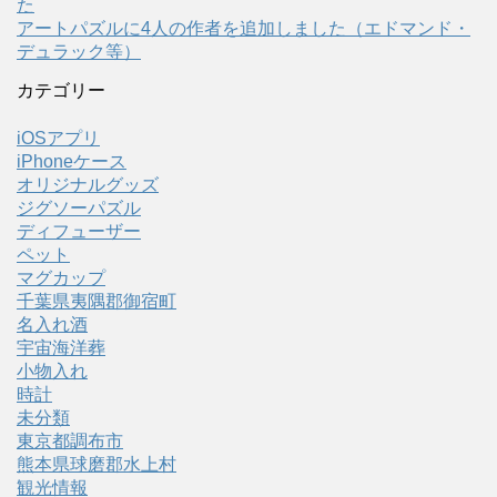
た
アートパズルに4人の作者を追加しました（エドマンド・
デュラック等）
カテゴリー
iOSアプリ
iPhoneケース
オリジナルグッズ
ジグソーパズル
ディフューザー
ペット
マグカップ
千葉県夷隅郡御宿町
名入れ酒
宇宙海洋葬
小物入れ
時計
未分類
東京都調布市
熊本県球磨郡水上村
観光情報