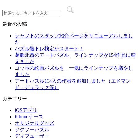
最近の投稿
シャフトのスタッフ紹介ページをリニューアルしまし
た
パズル脳トレ検定がスタート！
葛飾北斎のアートパズル、ラインナップが154作品に増
えました
ゴッホの絵画パズルを、一気にラインナップを増やし
ました
アートパズルに4人の作者を追加しました（エドマン
ド・デュラック等）
カテゴリー
iOSアプリ
iPhoneケース
オリジナルグッズ
ジグソーパズル
ディフューザー