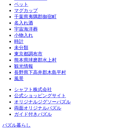
ペット
マグカップ
千葉県夷隅郡御宿町
名入れ酒
宇宙海洋葬
小物入れ
時計
未分類
東京都調布市
熊本県球磨郡水上村
観光情報
長野県下高井郡木島平村
風景
シャフト株式会社
公式ショッピングサイト
オリジナルジグソーパズル
両面オリジナルパズル
ガイド付きパズル
パズル暮らし