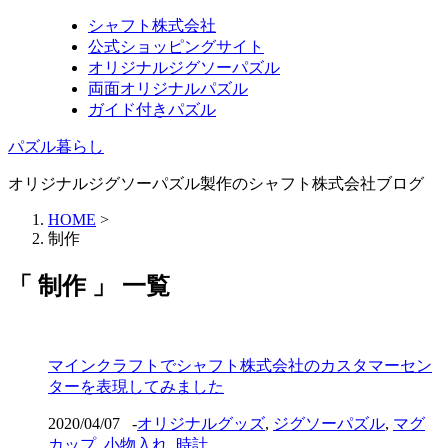
シャフト株式会社
公式ショッピングサイト
オリジナルジグソーパズル
両面オリジナルパズル
ガイド付きパズル
パズル暮らし
オリジナルジグソーパズル製作のシャフト株式会社ブログ
HOME
>
制作
「 制作 」 一覧
マインクラフトでシャフト株式会社のカスタマーセン
ターを表現してみました
2020/04/07
-
オリジナルグッズ
,
ジグソーパズル
,
マグ
カップ
,
小物入れ
,
時計