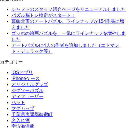
シャフトのスタッフ紹介ページをリニューアルしました
パズル脳トレ検定がスタート！
葛飾北斎のアートパズル、ラインナップが154作品に増
えました
ゴッホの絵画パズルを、一気にラインナップを増やしま
した
アートパズルに4人の作者を追加しました（エドマン
ド・デュラック等）
カテゴリー
iOSアプリ
iPhoneケース
オリジナルグッズ
ジグソーパズル
ディフューザー
ペット
マグカップ
千葉県夷隅郡御宿町
名入れ酒
宇宙海洋葬