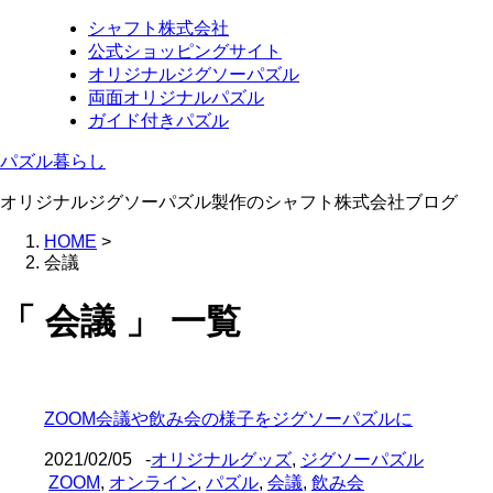
シャフト株式会社
公式ショッピングサイト
オリジナルジグソーパズル
両面オリジナルパズル
ガイド付きパズル
パズル暮らし
オリジナルジグソーパズル製作のシャフト株式会社ブログ
HOME
>
会議
「 会議 」 一覧
ZOOM会議や飲み会の様子をジグソーパズルに
2021/02/05
-
オリジナルグッズ
,
ジグソーパズル
ZOOM
,
オンライン
,
パズル
,
会議
,
飲み会