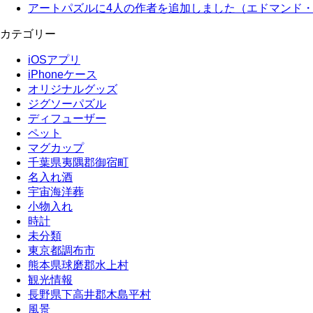
アートパズルに4人の作者を追加しました（エドマンド
カテゴリー
iOSアプリ
iPhoneケース
オリジナルグッズ
ジグソーパズル
ディフューザー
ペット
マグカップ
千葉県夷隅郡御宿町
名入れ酒
宇宙海洋葬
小物入れ
時計
未分類
東京都調布市
熊本県球磨郡水上村
観光情報
長野県下高井郡木島平村
風景