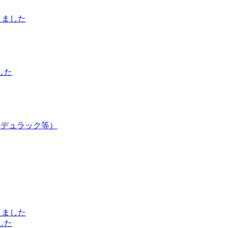
えました
した
・デュラック等）
えました
した