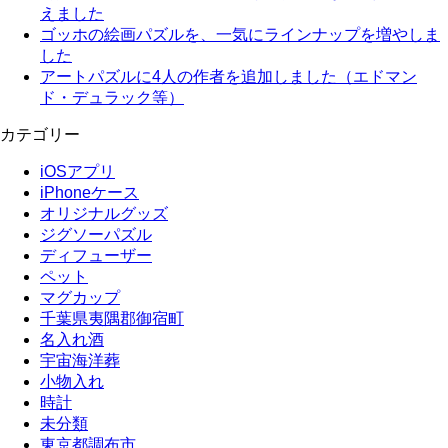
えました
ゴッホの絵画パズルを、一気にラインナップを増やしま
した
アートパズルに4人の作者を追加しました（エドマン
ド・デュラック等）
カテゴリー
iOSアプリ
iPhoneケース
オリジナルグッズ
ジグソーパズル
ディフューザー
ペット
マグカップ
千葉県夷隅郡御宿町
名入れ酒
宇宙海洋葬
小物入れ
時計
未分類
東京都調布市