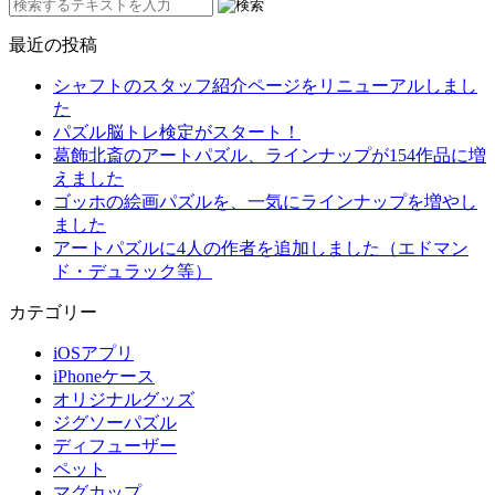
最近の投稿
シャフトのスタッフ紹介ページをリニューアルしまし
た
パズル脳トレ検定がスタート！
葛飾北斎のアートパズル、ラインナップが154作品に増
えました
ゴッホの絵画パズルを、一気にラインナップを増やし
ました
アートパズルに4人の作者を追加しました（エドマン
ド・デュラック等）
カテゴリー
iOSアプリ
iPhoneケース
オリジナルグッズ
ジグソーパズル
ディフューザー
ペット
マグカップ