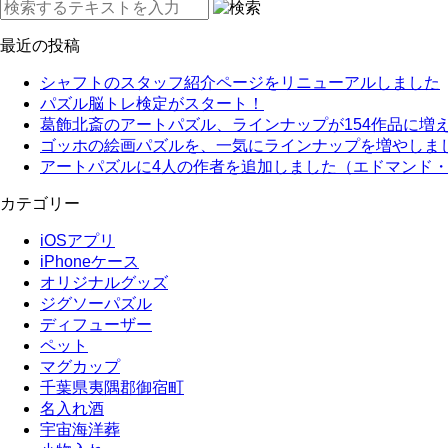
最近の投稿
シャフトのスタッフ紹介ページをリニューアルしました
パズル脳トレ検定がスタート！
葛飾北斎のアートパズル、ラインナップが154作品に増
ゴッホの絵画パズルを、一気にラインナップを増やしま
アートパズルに4人の作者を追加しました（エドマンド
カテゴリー
iOSアプリ
iPhoneケース
オリジナルグッズ
ジグソーパズル
ディフューザー
ペット
マグカップ
千葉県夷隅郡御宿町
名入れ酒
宇宙海洋葬