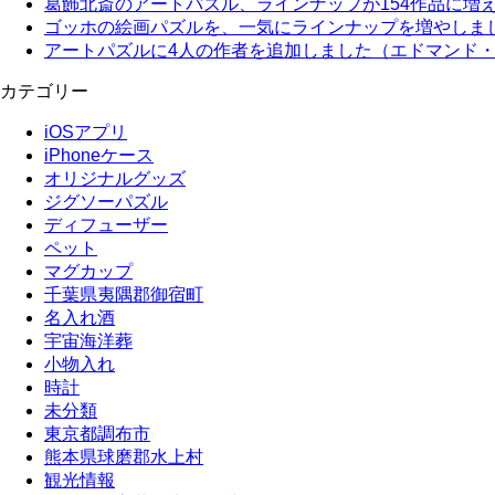
葛飾北斎のアートパズル、ラインナップが154作品に増
ゴッホの絵画パズルを、一気にラインナップを増やしま
アートパズルに4人の作者を追加しました（エドマンド
カテゴリー
iOSアプリ
iPhoneケース
オリジナルグッズ
ジグソーパズル
ディフューザー
ペット
マグカップ
千葉県夷隅郡御宿町
名入れ酒
宇宙海洋葬
小物入れ
時計
未分類
東京都調布市
熊本県球磨郡水上村
観光情報