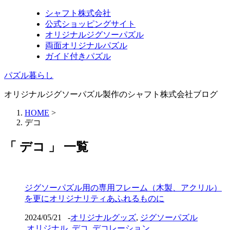
シャフト株式会社
公式ショッピングサイト
オリジナルジグソーパズル
両面オリジナルパズル
ガイド付きパズル
パズル暮らし
オリジナルジグソーパズル製作のシャフト株式会社ブログ
HOME
>
デコ
「 デコ 」 一覧
ジグソーパズル用の専用フレーム（木製、アクリル）
を更にオリジナリティあふれるものに
2024/05/21
-
オリジナルグッズ
,
ジグソーパズル
オリジナル
,
デコ
,
デコレーション