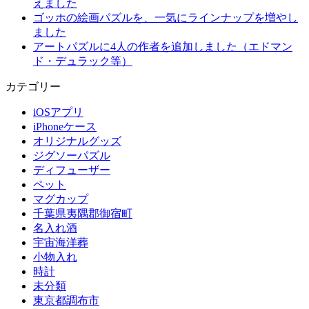
えました
ゴッホの絵画パズルを、一気にラインナップを増やし
ました
アートパズルに4人の作者を追加しました（エドマン
ド・デュラック等）
カテゴリー
iOSアプリ
iPhoneケース
オリジナルグッズ
ジグソーパズル
ディフューザー
ペット
マグカップ
千葉県夷隅郡御宿町
名入れ酒
宇宙海洋葬
小物入れ
時計
未分類
東京都調布市