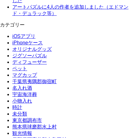
した
アートパズルに4人の作者を追加しました（エドマン
ド・デュラック等）
カテゴリー
iOSアプリ
iPhoneケース
オリジナルグッズ
ジグソーパズル
ディフューザー
ペット
マグカップ
千葉県夷隅郡御宿町
名入れ酒
宇宙海洋葬
小物入れ
時計
未分類
東京都調布市
熊本県球磨郡水上村
観光情報