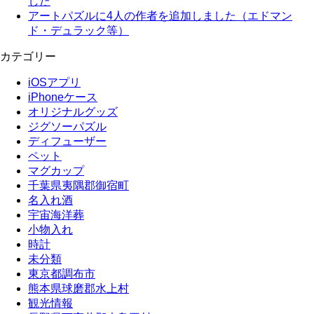
した
アートパズルに4人の作者を追加しました（エドマン
ド・デュラック等）
カテゴリー
iOSアプリ
iPhoneケース
オリジナルグッズ
ジグソーパズル
ディフューザー
ペット
マグカップ
千葉県夷隅郡御宿町
名入れ酒
宇宙海洋葬
小物入れ
時計
未分類
東京都調布市
熊本県球磨郡水上村
観光情報