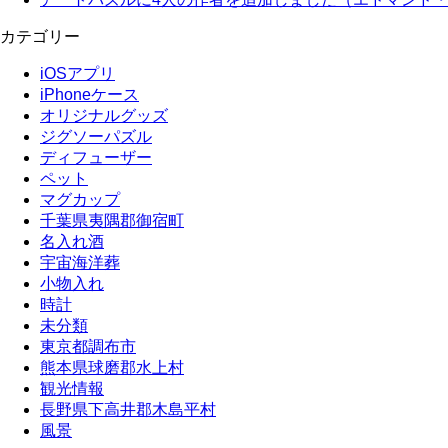
カテゴリー
iOSアプリ
iPhoneケース
オリジナルグッズ
ジグソーパズル
ディフューザー
ペット
マグカップ
千葉県夷隅郡御宿町
名入れ酒
宇宙海洋葬
小物入れ
時計
未分類
東京都調布市
熊本県球磨郡水上村
観光情報
長野県下高井郡木島平村
風景