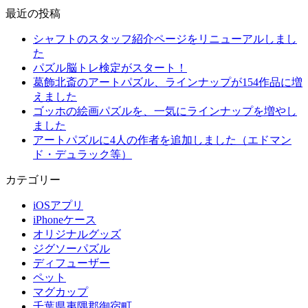
最近の投稿
シャフトのスタッフ紹介ページをリニューアルしまし
た
パズル脳トレ検定がスタート！
葛飾北斎のアートパズル、ラインナップが154作品に増
えました
ゴッホの絵画パズルを、一気にラインナップを増やし
ました
アートパズルに4人の作者を追加しました（エドマン
ド・デュラック等）
カテゴリー
iOSアプリ
iPhoneケース
オリジナルグッズ
ジグソーパズル
ディフューザー
ペット
マグカップ
千葉県夷隅郡御宿町