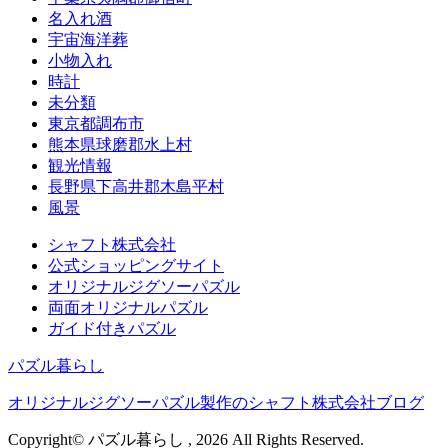
名入れ酒
宇宙海洋葬
小物入れ
時計
未分類
東京都調布市
熊本県球磨郡水上村
観光情報
長野県下高井郡木島平村
風景
シャフト株式会社
公式ショッピングサイト
オリジナルジグソーパズル
両面オリジナルパズル
ガイド付きパズル
パズル暮らし
オリジナルジグソーパズル製作のシャフト株式会社ブログ
Copyright© パズル暮らし , 2026 All Rights Reserved.