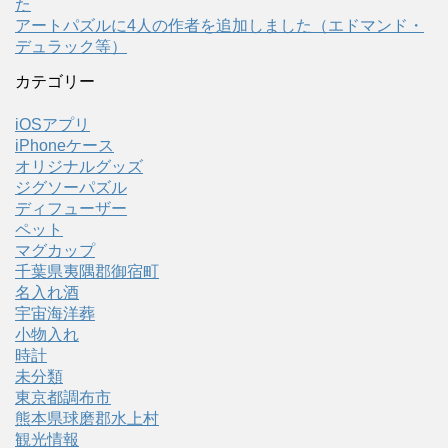
た
アートパズルに4人の作者を追加しました（エドマンド・
デュラック等）
カテゴリー
iOSアプリ
iPhoneケース
オリジナルグッズ
ジグソーパズル
ディフューザー
ペット
マグカップ
千葉県夷隅郡御宿町
名入れ酒
宇宙海洋葬
小物入れ
時計
未分類
東京都調布市
熊本県球磨郡水上村
観光情報