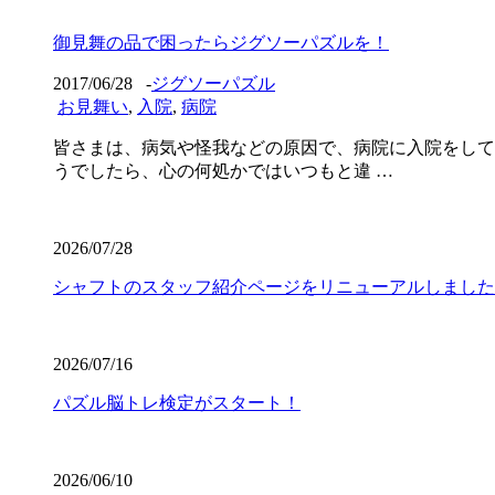
御見舞の品で困ったらジグソーパズルを！
2017/06/28
-
ジグソーパズル
お見舞い
,
入院
,
病院
皆さまは、病気や怪我などの原因で、病院に入院をして
うでしたら、心の何処かではいつもと違 …
2026/07/28
シャフトのスタッフ紹介ページをリニューアルしました
2026/07/16
パズル脳トレ検定がスタート！
2026/06/10