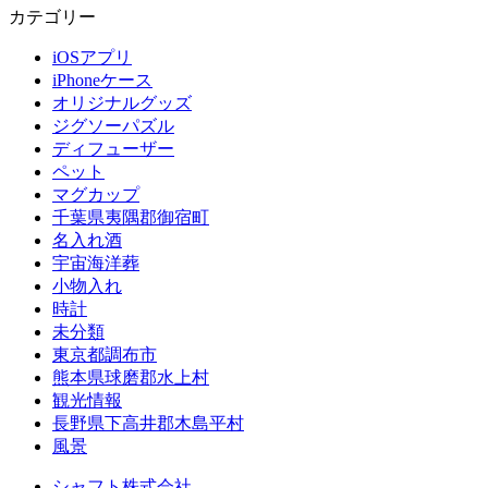
カテゴリー
iOSアプリ
iPhoneケース
オリジナルグッズ
ジグソーパズル
ディフューザー
ペット
マグカップ
千葉県夷隅郡御宿町
名入れ酒
宇宙海洋葬
小物入れ
時計
未分類
東京都調布市
熊本県球磨郡水上村
観光情報
長野県下高井郡木島平村
風景
シャフト株式会社