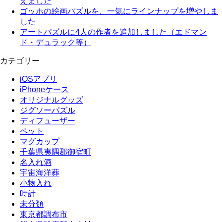
えました
ゴッホの絵画パズルを、一気にラインナップを増やしま
した
アートパズルに4人の作者を追加しました（エドマン
ド・デュラック等）
カテゴリー
iOSアプリ
iPhoneケース
オリジナルグッズ
ジグソーパズル
ディフューザー
ペット
マグカップ
千葉県夷隅郡御宿町
名入れ酒
宇宙海洋葬
小物入れ
時計
未分類
東京都調布市