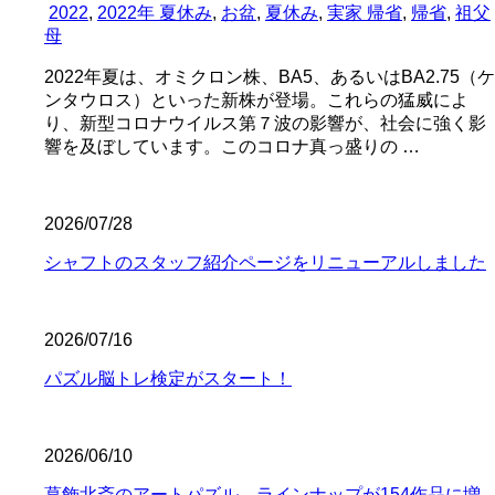
2022
,
2022年 夏休み
,
お盆
,
夏休み
,
実家 帰省
,
帰省
,
祖父
母
2022年夏は、オミクロン株、BA5、あるいはBA2.75（ケ
ンタウロス）といった新株が登場。これらの猛威によ
り、新型コロナウイルス第７波の影響が、社会に強く影
響を及ぼしています。このコロナ真っ盛りの …
2026/07/28
シャフトのスタッフ紹介ページをリニューアルしました
2026/07/16
パズル脳トレ検定がスタート！
2026/06/10
葛飾北斎のアートパズル、ラインナップが154作品に増