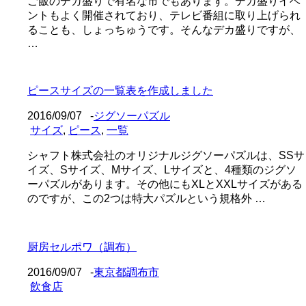
ご飯のデカ盛りで有名な市でもあります。デカ盛りイベ
ントもよく開催されており、テレビ番組に取り上げられ
ることも、しょっちゅうです。そんなデカ盛りですが、
…
ピースサイズの一覧表を作成しました
2016/09/07
-
ジグソーパズル
サイズ
,
ピース
,
一覧
シャフト株式会社のオリジナルジグソーパズルは、SSサ
イズ、Sサイズ、Mサイズ、Lサイズと、4種類のジグソ
ーパズルがあります。その他にもXLとXXLサイズがある
のですが、この2つは特大パズルという規格外 …
厨房セルポワ（調布）
2016/09/07
-
東京都調布市
飲食店