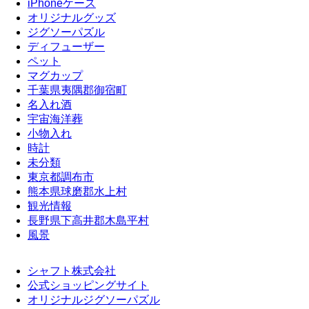
iPhoneケース
オリジナルグッズ
ジグソーパズル
ディフューザー
ペット
マグカップ
千葉県夷隅郡御宿町
名入れ酒
宇宙海洋葬
小物入れ
時計
未分類
東京都調布市
熊本県球磨郡水上村
観光情報
長野県下高井郡木島平村
風景
シャフト株式会社
公式ショッピングサイト
オリジナルジグソーパズル