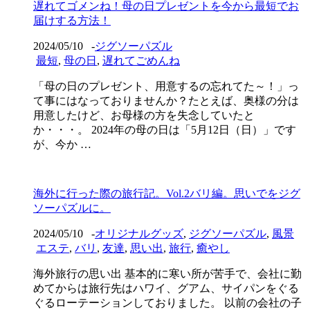
遅れてゴメンね！母の日プレゼントを今から最短でお
届けする方法！
2024/05/10
-
ジグソーパズル
最短
,
母の日
,
遅れてごめんね
「母の日のプレゼント、用意するの忘れてた～！」っ
て事にはなっておりませんか？たとえば、奥様の分は
用意したけど、お母様の方を失念していたと
か・・・。 2024年の母の日は「5月12日（日）」です
が、今か …
海外に行った際の旅行記。Vol.2バリ編。思いでをジグ
ソーパズルに。
2024/05/10
-
オリジナルグッズ
,
ジグソーパズル
,
風景
エステ
,
バリ
,
友達
,
思い出
,
旅行
,
癒やし
海外旅行の思い出 基本的に寒い所が苦手で、会社に勤
めてからは旅行先はハワイ、グアム、サイパンをぐる
ぐるローテーションしておりました。 以前の会社の子