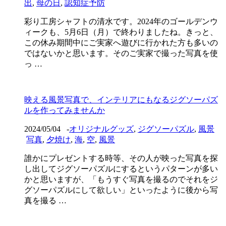
出
,
母の日
,
認知症予防
彩り工房シャフトの清水です。2024年のゴールデンウ
ィークも、5月6日（月）で終わりましたね。きっと、
この休み期間中にご実家へ遊びに行かれた方も多いの
ではないかと思います。そのご実家で撮った写真を使
っ …
映える風景写真で、インテリアにもなるジグソーパズ
ルを作ってみませんか
2024/05/04
-
オリジナルグッズ
,
ジグソーパズル
,
風景
写真
,
夕焼け
,
海
,
空
,
風景
誰かにプレゼントする時等、その人が映った写真を探
し出してジグソーパズルにするというパターンが多い
かと思いますが、「もうすぐ写真を撮るのでそれをジ
グソーパズルにして欲しい」といったように後から写
真を撮る …