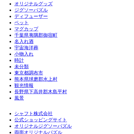
オリジナルグッズ
ジグソーパズル
ディフューザー
ペット
マグカップ
千葉県夷隅郡御宿町
名入れ酒
宇宙海洋葬
小物入れ
時計
未分類
東京都調布市
熊本県球磨郡水上村
観光情報
長野県下高井郡木島平村
風景
シャフト株式会社
公式ショッピングサイト
オリジナルジグソーパズル
両面オリジナルパズル