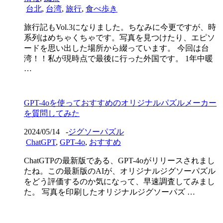
台北
,
台湾
,
旅行
,
食べ歩き
旅行記もVol.3になりました。ちなみに今更ですが、時
系列はめちゃくちゃです。写真を見つけたり、エピソ
ードを思い出した場所から綴っています。 今回は台
湾！！私が現時点で最後に行った外国です。 1年中暖
…
GPT-4oを使っておすすめのオリジナルパズルメーカー
を質問してみた
2024/05/14
-
ジグソーパズル
ChatGPT
,
GPT-4o
,
おすすめ
ChatGTPの最新版である、GPT-4oがリリースされまし
たね。この最新版のAIが、オリジナルジグソーパズル
をどう評価するのか気になって、早速調査してみまし
た。 写真を印刷したオリジナルジグソーパズ …