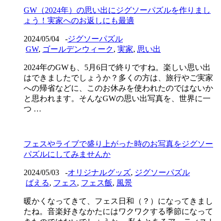
GW（2024年）の思い出にジグソーパズルを作りまし
ょう！実家へのお返しにも最適
2024/05/04
-
ジグソーパズル
GW
,
ゴールデンウィーク
,
実家
,
思い出
2024年のGWも、5月6日で終りですね。楽しい思い出
はできましたでしょうか？多くの方は、旅行やご実家
への帰省などに、このお休みを使われたのではないか
と思われます。そんなGWの思い出写真を、世界に一
つ …
フェスやライブで盛り上がった時のお写真をジグソー
パズルにしてみませんか
2024/05/03
-
オリジナルグッズ
,
ジグソーパズル
ばえる
,
フェス
,
フェス飯
,
風景
暖かくなってきて、フェス日和（？）になってきまし
たね。音楽好きなかたにはワクワクする季節になって