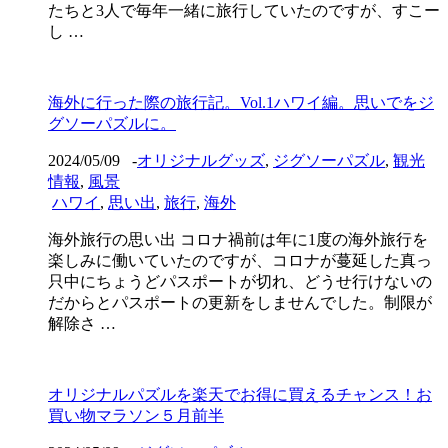
たちと3人で毎年一緒に旅行していたのですが、すこー
し …
海外に行った際の旅行記。Vol.1ハワイ編。思いでをジ
グソーパズルに。
2024/05/09
-
オリジナルグッズ
,
ジグソーパズル
,
観光
情報
,
風景
ハワイ
,
思い出
,
旅行
,
海外
海外旅行の思い出 コロナ禍前は年に1度の海外旅行を
楽しみに働いていたのですが、コロナが蔓延した真っ
只中にちょうどパスポートが切れ、どうせ行けないの
だからとパスポートの更新をしませんでした。制限が
解除さ …
オリジナルパズルを楽天でお得に買えるチャンス！お
買い物マラソン５月前半