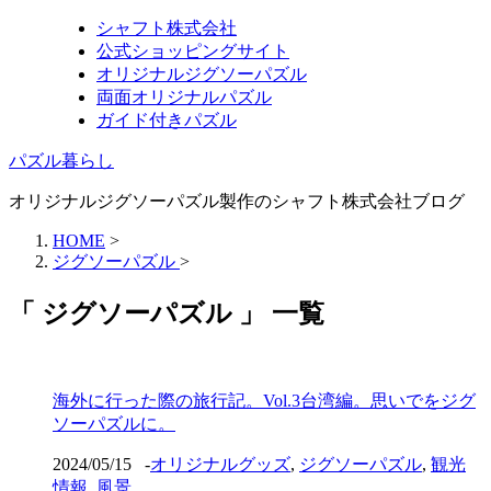
シャフト株式会社
公式ショッピングサイト
オリジナルジグソーパズル
両面オリジナルパズル
ガイド付きパズル
パズル暮らし
オリジナルジグソーパズル製作のシャフト株式会社ブログ
HOME
>
ジグソーパズル
>
「 ジグソーパズル 」 一覧
海外に行った際の旅行記。Vol.3台湾編。思いでをジグ
ソーパズルに。
2024/05/15
-
オリジナルグッズ
,
ジグソーパズル
,
観光
情報
,
風景