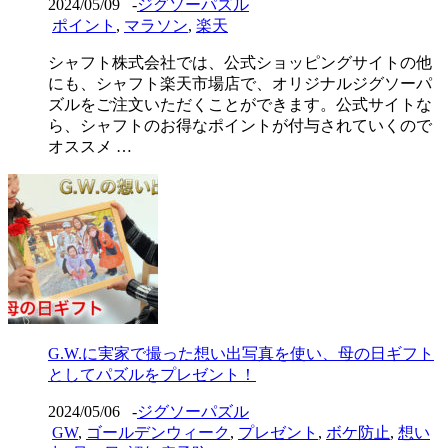
2024/05/09
-
ジグソーパズル
ポイント
,
マラソン
,
楽天
シャフト株式会社では、公式ショッピングサイトの他
にも、シャフト楽天市場店で、オリジナルジグソーパ
ズルをご注文いただくことができます。公式サイトな
ら、シャフトのお得なポイントが付与されていくので
オススメ …
G.W.に実家で撮った想い出写真を使い、母の日ギフト
としてパズルをプレゼント！
2024/05/06
-
ジグソーパズル
GW
,
ゴールデンウィーク
,
プレゼント
,
ボケ防止
,
想い