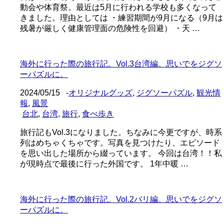
動会や体育祭。最近は5月に行われる学校も多くなって
きました。理由としては ・練習期間が9月になる（9月は
残暑が厳しく健康管理面の危険性を回避） ・天 …
海外に行った際の旅行記。Vol.3台湾編。思いでをジグソ
ーパズルに。
2024/05/15
-
オリジナルグッズ
,
ジグソーパズル
,
観光情
報
,
風景
台北
,
台湾
,
旅行
,
食べ歩き
旅行記もVol.3になりました。ちなみに今更ですが、時系
列はめちゃくちゃです。写真を見つけたり、エピソード
を思い出した場所から綴っています。 今回は台湾！！私
が現時点で最後に行った外国です。 1年中暖 …
海外に行った際の旅行記。Vol.2バリ編。思いでをジグソ
ーパズルに。