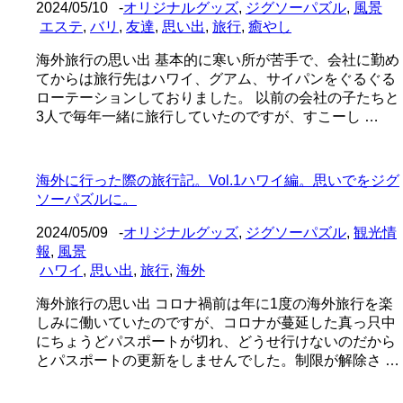
2024/05/10
-
オリジナルグッズ
,
ジグソーパズル
,
風景
エステ
,
バリ
,
友達
,
思い出
,
旅行
,
癒やし
海外旅行の思い出 基本的に寒い所が苦手で、会社に勤め
てからは旅行先はハワイ、グアム、サイパンをぐるぐる
ローテーションしておりました。 以前の会社の子たちと
3人で毎年一緒に旅行していたのですが、すこーし …
海外に行った際の旅行記。Vol.1ハワイ編。思いでをジグ
ソーパズルに。
2024/05/09
-
オリジナルグッズ
,
ジグソーパズル
,
観光情
報
,
風景
ハワイ
,
思い出
,
旅行
,
海外
海外旅行の思い出 コロナ禍前は年に1度の海外旅行を楽
しみに働いていたのですが、コロナが蔓延した真っ只中
にちょうどパスポートが切れ、どうせ行けないのだから
とパスポートの更新をしませんでした。制限が解除さ …