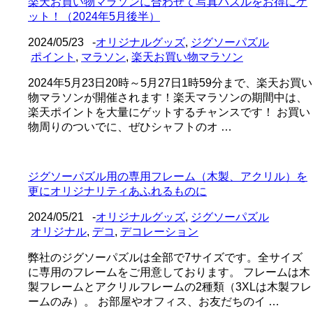
楽天お買い物マラソンに合わせて写真パズルをお得にゲ
ット！（2024年5月後半）
2024/05/23
-
オリジナルグッズ
,
ジグソーパズル
ポイント
,
マラソン
,
楽天お買い物マラソン
2024年5月23日20時～5月27日1時59分まで、楽天お買い
物マラソンが開催されます！楽天マラソンの期間中は、
楽天ポイントを大量にゲットするチャンスです！ お買い
物周りのついでに、ぜひシャフトのオ …
ジグソーパズル用の専用フレーム（木製、アクリル）を
更にオリジナリティあふれるものに
2024/05/21
-
オリジナルグッズ
,
ジグソーパズル
オリジナル
,
デコ
,
デコレーション
弊社のジグソーパズルは全部で7サイズです。全サイズ
に専用のフレームをご用意しております。 フレームは木
製フレームとアクリルフレームの2種類（3XLは木製フレ
ームのみ）。 お部屋やオフィス、お友だちのイ …