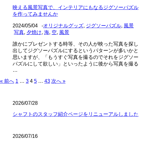
映える風景写真で、インテリアにもなるジグソーパズル
を作ってみませんか
2024/05/04
-
オリジナルグッズ
,
ジグソーパズル
,
風景
写真
,
夕焼け
,
海
,
空
,
風景
誰かにプレゼントする時等、その人が映った写真を探し
出してジグソーパズルにするというパターンが多いかと
思いますが、「もうすぐ写真を撮るのでそれをジグソー
パズルにして欲しい」といったように後から写真を撮る
…
« 前へ
1
…
3
4
5
…
43
次へ »
2026/07/28
シャフトのスタッフ紹介ページをリニューアルしました
2026/07/16