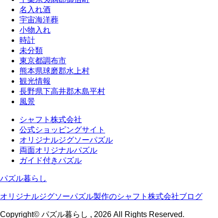
名入れ酒
宇宙海洋葬
小物入れ
時計
未分類
東京都調布市
熊本県球磨郡水上村
観光情報
長野県下高井郡木島平村
風景
シャフト株式会社
公式ショッピングサイト
オリジナルジグソーパズル
両面オリジナルパズル
ガイド付きパズル
パズル暮らし
オリジナルジグソーパズル製作のシャフト株式会社ブログ
Copyright© パズル暮らし , 2026 All Rights Reserved.