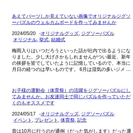
あえてパーツしか見えていない画像でオリジナルジグソ
ーパズルのウェルカムボードを作ってみませんか
2024/05/20
-
オリジナルグッズ
,
ジグソーパズル
オリジナル
,
挙式
,
結婚式
梅雨入りはいつだろうといった話が社内で出るようにな
りました。少し大げさかもしれませんがつい最近、新年
の挨拶を皆でしていたように記憶しているので、本当に
月日の経つのは早いものです。 6月は湿気の多いジメ …
お子様の運動会（体育祭）の活躍をジグソーパズルにし
てみませんか。お友達同士で同じパズルを作っていただ
くのもオススメです
2024/05/17
-
オリジナルグッズ
,
ジグソーパズル
イベント
,
プレゼント
,
体育祭
,
記念
昔は10月に行うのが通例（だった気がします）だった運