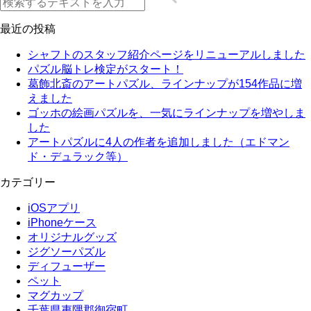
最近の投稿
シャフトのスタッフ紹介ページをリニューアルしました
パズル脳トレ検定がスタート！
葛飾北斎のアートパズル、ラインナップが154作品に増
えました
ゴッホの絵画パズルを、一気にラインナップを増やしま
した
アートパズルに4人の作者を追加しました（エドマン
ド・デュラック等）
カテゴリー
iOSアプリ
iPhoneケース
オリジナルグッズ
ジグソーパズル
ディフューザー
ペット
マグカップ
千葉県夷隅郡御宿町