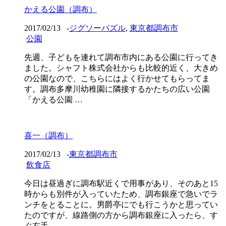
かえる公園（調布）
2017/02/13
-
ジグソーパズル
,
東京都調布市
公園
先週、子どもを連れて調布市内にある公園に行ってき
ました。シャフト株式会社からも比較的近く、大きめ
の公園なので、こちらにはよく行かせてもらってま
す。調布多摩川幼稚園に隣接するかたちの広い公園
「かえる公園 …
喜一（調布）
2017/02/13
-
東京都調布市
飲食店
今日は昼過ぎに調布駅近くで用事があり、そのあと15
時からも別件が入っていたため、調布銀座で急いでラ
ンチをとることに。男爵亭にでも行こうかと思ってい
たのですが、線路側の方から調布銀座に入ったら、す
ぐ右手 …