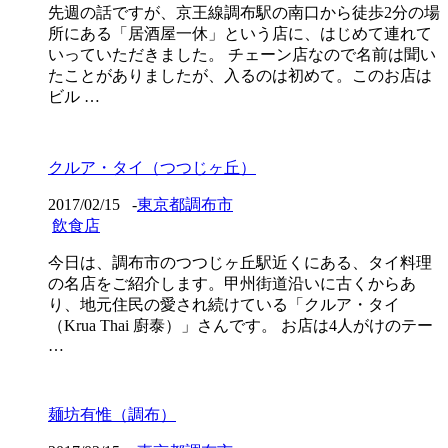
先週の話ですが、京王線調布駅の南口から徒歩2分の場
所にある「居酒屋一休」という店に、はじめて連れて
いっていただきました。 チェーン店なので名前は聞い
たことがありましたが、入るのは初めて。このお店は
ビル …
クルア・タイ（つつじヶ丘）
2017/02/15
-
東京都調布市
飲食店
今日は、調布市のつつじヶ丘駅近くにある、タイ料理
の名店をご紹介します。甲州街道沿いに古くからあ
り、地元住民の愛され続けている「クルア・タイ
（Krua Thai 廚泰）」さんです。 お店は4人がけのテー
…
麺坊有惟（調布）