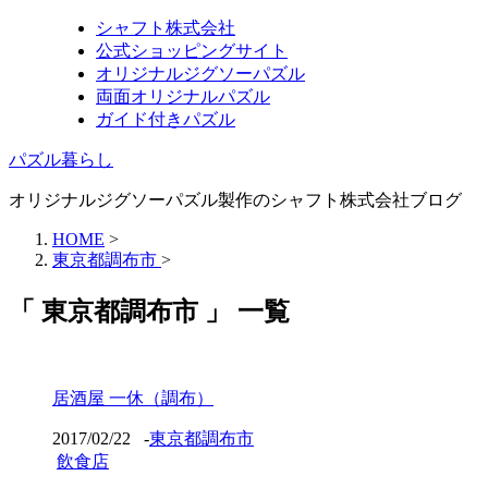
シャフト株式会社
公式ショッピングサイト
オリジナルジグソーパズル
両面オリジナルパズル
ガイド付きパズル
パズル暮らし
オリジナルジグソーパズル製作のシャフト株式会社ブログ
HOME
>
東京都調布市
>
「 東京都調布市 」 一覧
居酒屋 一休（調布）
2017/02/22
-
東京都調布市
飲食店