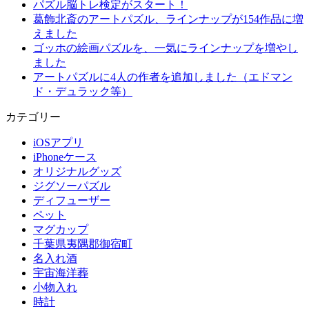
パズル脳トレ検定がスタート！
葛飾北斎のアートパズル、ラインナップが154作品に増
えました
ゴッホの絵画パズルを、一気にラインナップを増やし
ました
アートパズルに4人の作者を追加しました（エドマン
ド・デュラック等）
カテゴリー
iOSアプリ
iPhoneケース
オリジナルグッズ
ジグソーパズル
ディフューザー
ペット
マグカップ
千葉県夷隅郡御宿町
名入れ酒
宇宙海洋葬
小物入れ
時計